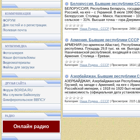
Белоруссия. Бывшие республики С
БЕЛОРУССИЯ, Республика Беларусь, государств
Россией, на юге – с Украиной. В июле 1990 В
КОММУНИКАЦИЯ
Белоруссия. Столица – Минск. Население – 10,3
сельское – 31%. Высшая точка – гора Дзержинс
ФОРУМ
Для гостей и о регистрации.
Категория:
Наша Родина - СССР
|
Просмотров:
2494
|
Д
Полевая почта
Армения. Бывшие республики СССР
АРМЕНИЯ (по-армянски Айастан), Республика А
МУЛЬТИМЕДИА
республика. Площадь 29,8 тыс. кв. км. Выхода 
Нахичеванской республикой, входящей в соста
Фотогалерея
Армения. Столица – Ереван.
Наши фотоальбомы
Видеоматериалы
Категория:
Наша Родина - СССР
|
Просмотров:
1614
|
Д
Файлы для загрузки
Азербайджан. Бывшие республики 
АЗЕРБАЙДЖАН, Азербайджанская Республика, го
ДРУЗЬЯ САЙТА
Грузией, на западе с Арменией, на юге с Иран
Российской империи, с 1918 по 1920 был неза
Форум BORDA.RU
независимость (официальная дата установлени
Мы служили Байконуру
Симферопольское ВВПСУ
Категория:
Наша Родина - СССР
|
Просмотров:
2115
|
Д
РАДИО
Онлайн радио