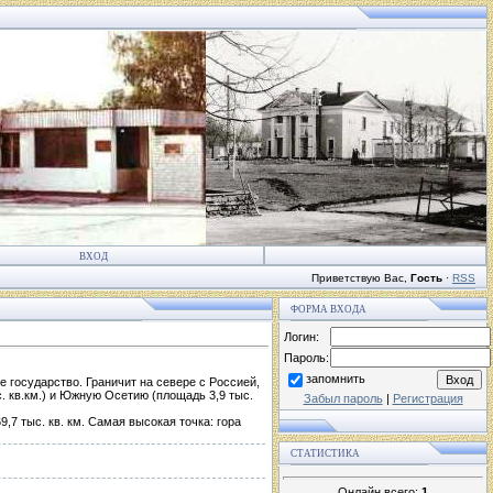
ВХОД
Приветствую Вас
,
Гость
·
RSS
ФОРМА ВХОДА
Логин:
Пароль:
запомнить
е государство. Граничит на севере с Россией,
с. кв.км.) и Южную Осетию (площадь 3,9 тыс.
Забыл пароль
|
Регистрация
,7 тыс. кв. км. Самая высокая точка: гора
СТАТИСТИКА
Онлайн всего:
1