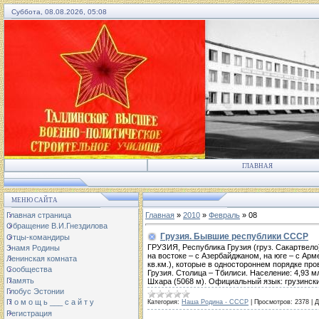
Суббота, 08.08.2026, 05:08
ГЛАВНАЯ
МЕНЮ САЙТА
Главная страница
Главная
»
2010
»
Февраль
»
08
Обращение В.И.Гнездилова
Грузия. Бывшие республики СССР
Отцы-командиры
ГРУЗИЯ, Республика Грузия (груз. Сакартвело)
Знамя Родины
на востоке – с Азербайджаном, на юге – с Арм
Ленинская комната
кв.км.), которые в одностороннем порядке про
Сообщества
Грузия. Столица – Тбилиси. Население: 4,93 м
Память
Шхара (5068 м). Официальный язык: грузински
Глобус Эстонии
П о м о щ ь ___ с а й т у
Категория:
Наша Родина - СССР
|
Просмотров:
2378
|
Д
Регистрация