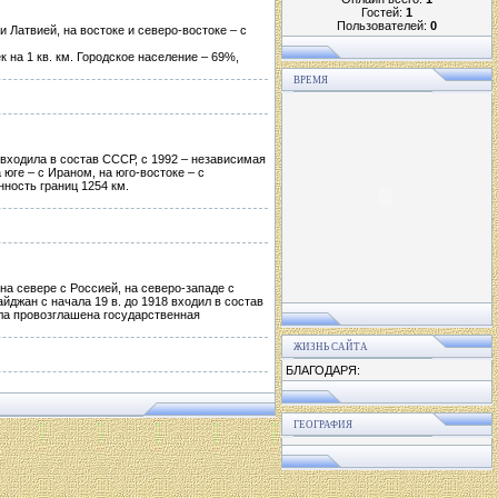
Гостей:
1
Пользователей:
0
 Латвией, на востоке и северо-востоке – с
к на 1 кв. км. Городское население – 69%,
ВРЕМЯ
 входила в состав СССР, с 1992 – независимая
 юге – с Ираном, на юго-востоке – с
ность границ 1254 км.
на севере с Россией, на северо-западе с
йджан с начала 19 в. до 1918 входил в состав
ыла провозглашена государственная
ЖИЗНЬ САЙТА
БЛАГОДАРЯ:
ГЕОГРАФИЯ