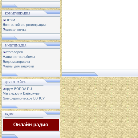
КОММУНИКАЦИЯ
ФОРУМ
Для гостей и о регистрации.
Полевая почта
МУЛЬТИМЕДИА
Фотогалерея
Наши фотоальбомы
Видеоматериалы
Файлы для загрузки
ДРУЗЬЯ САЙТА
Форум BORDA.RU
Мы служили Байконуру
Симферопольское ВВПСУ
РАДИО
Онлайн радио