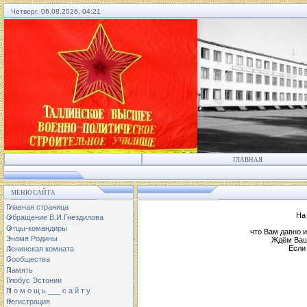
Четверг, 06.08.2026, 04:21
ГЛАВНАЯ
МЕНЮ САЙТА
Главная страница
На
Обращение В.И.Гнездилова
Отцы-командиры
что Вам давно и
Знамя Родины
Ждём Ваш
Если
Ленинская комната
Сообщества
Память
Глобус Эстонии
П о м о щ ь ___ с а й т у
Регистрация