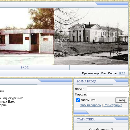
ВХОД
Приветствую Вас
,
Гость
·
RSS
ФОРМА ВХОДА
Логин:
ми.
Пароль:
м, однокурснике.
запомнить
тных Вам.
арны.
Забыл пароль
|
Регистрация
СТАТИСТИКА
Онлайн всего:
7