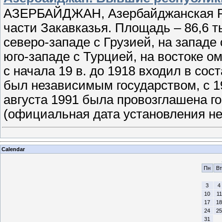
АЗЕРБАЙДЖАН, Азербайджанская Рес
части Закавказья. Площадь – 86,6 ты
северо-западе с Грузией, на западе
юго-западе с Турцией, на востоке 
с начала 19 в. до 1918 входил в сос
был независимым государством, с 1
августа 1991 была провозглашена г
(официальная дата установления не
Calendar
Пн
Вт
3
4
10
11
17
18
24
25
31