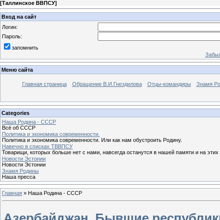
[
Таллинское ВВПСУ
]
Вход на сайт
Логин:
Пароль:
запомнить
Забыл
Меню сайта
Главная страница
Обращение В.И.Гнездилова
Отцы-командиры
Знамя Р
Categories
Наша Родина - СССР
Всё об СССР
Политика и экономика современности.
Политика и экономика современности. Или как нам обустроить Родину.
Навечно в списках ТВВПСУ
Товарищи, которых больше нет с нами, навсегда останутся в нашей памяти и на этих
Новости Эстонии
Новости Эстонии
Знамя Родины
Наша пресса
Главная
»
Наша Родина - СССР
Азербайджан. Бывшие республи